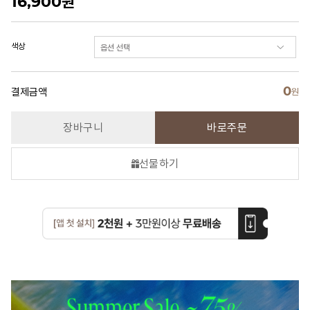
16,900
원
색상
0
결제금액
원
장바구니
바로주문
선물하기