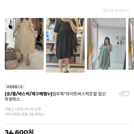
[숏/롱/바스락/재구매템✨]
임부복*라이트바스락조절 임산
부원피스
가볍고 시원한 바스락 소재
허리 라인감 조절 가능 원피스
34,600
원