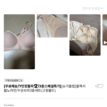
[무료배송/7만장돌파🏆/3종스페셜특가]
[슈가플럼]플렉서
블노라인/수유브라3종세트(고정몰드)
71,700