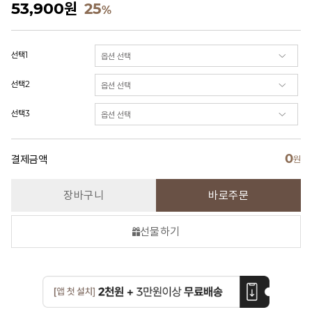
53,900
원
25
%
선택1
선택2
선택3
0
결제금액
원
장바구니
바로주문
선물하기