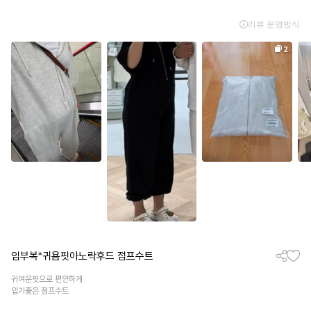
임부복*귀욤핏아노락후드 점프수트
귀여운핏으로 편안하게
입기좋은 점프수트