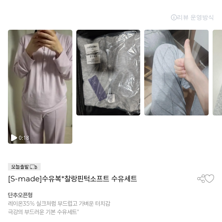
[S-made]수유복*찰랑핀턱소프트 수유세트
단추오픈형
레이온35% 실크처럼 부드럽고 가벼운 터치감
극강의 부드러운 기본 수유세트"