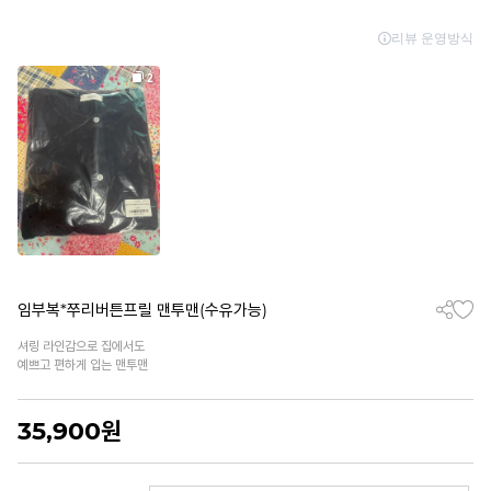
임부복*쭈리버튼프릴 맨투맨(수유가능)
셔링 라인감으로 집에서도
예쁘고 편하게 입는 맨투맨
35,900
원