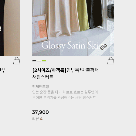
임부복*플레어5부 임
[기획특가 1+1]
[S-made]임부복*보
들보들면스판 임산부레깅스
이온 소재로
복대형
디감~
보들보들 부드러운
면스판 레깅스예요☆
0
6%
24,900
19,800
20%
리뷰
2,284