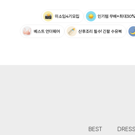
미소임4기모집
인기템 무배+최대30
베스트 언더웨어
산후조리 필수! 긴팔 수유복
BEST
DRES