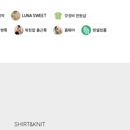
제작
LUNA SWEET
갓성비 만원샵
촬영룩
워킹맘 출근룩
홈웨어
텐셀정품
SHIRT&KNIT