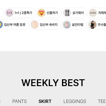
%
1+1 / 2종특가
선물하기
요가웨어
자체
임산부 여름 잠옷
임산부 속바지
살안타템
주수
WEEKLY BEST
S
PANTS
SKIRT
LEGGINGS
TEE