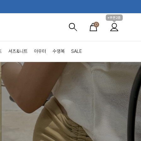
+쿠폰2종
0
츠
셔츠&니트
아우터
수영복
SALE