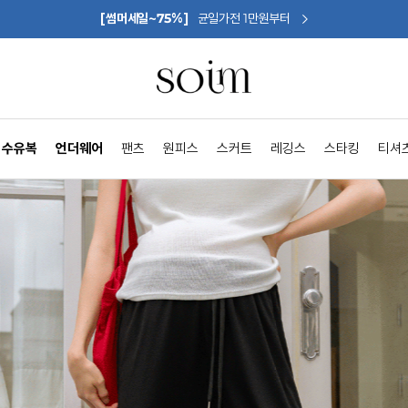
[썸머세일~75%]
균일가전 1만원부터
수유복
언더웨어
팬츠
원피스
스커트
레깅스
스타킹
티셔