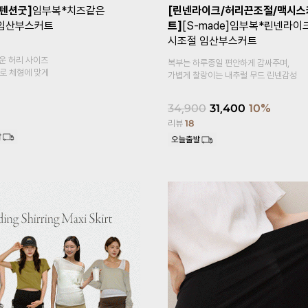
[기획특가1+1]
[Coolity]임부복*쿨
[1만장돌파✨/기
링터치냉장고5부 임산부레깅스
말림방지3부 임
두겹복대
복대형
시원한 쿨링감이 느껴지는
속바지 안에 이너 속
냉장고 소재~
홈웨어로 활용도 높은
15,800
18,900
14,90
리뷰
458
리뷰
620