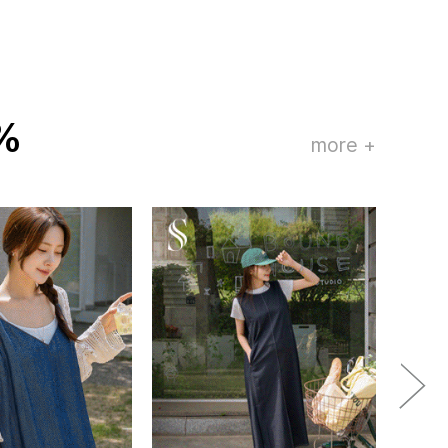
%
more +