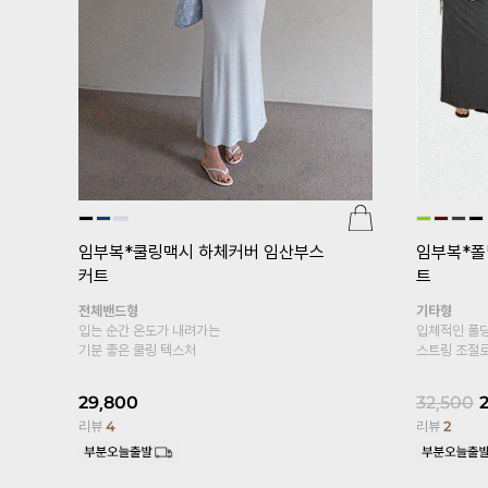
룩]
임부복*차르광택
[기획특가 1+1]
임부복*푸딩스판 10
부 임산부레깅스
복대형
고 차르르 흐르는 실루엣이
봄, 여름 착용하기 좋은 레이온 소재의
성해주는 새틴 롱스커트
10부 레깅스~
S,M,L사이즈
19,800
17,800
10%
리뷰
13,329