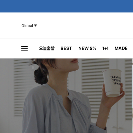
Global
오늘출발
BEST
NEW 5%
1+1
MADE