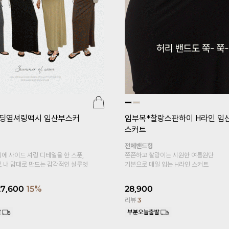
[pJ]프리미엄심리스 임산부레깅스(v
[기획특가 1+1]
er.5부)
산부속바지
복대형
24,000
18,800
22%
부들부들 차르르 레
피부에 자극없는 바
리뷰
95
15,900
14,90
리뷰
1,425