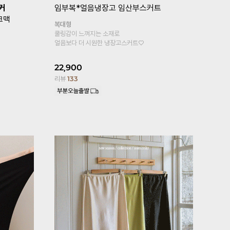
획특가 1+1]
임부복*
[기획특가 1+1]
임부복*뉴컴포트 임
산부속바지
산부레깅스
기타형
바지,
원피스, 롱티안에 속바지로 입으세요
 3부 속바지예요~
4부기장 추가!
0
21%
13,900
리뷰
6,101