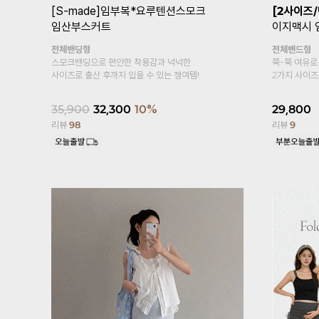
장고 임산부스커트
[기획특가1+1/여름필수템/2만장돌
파✨]
임부복*푸딩스판 5부 임산부레
깅스
 소재로
 냉장고스커트♡
복대형
부드러우면서 가볍게 입어보아요~
17,600
15,800
10%
리뷰
2,447