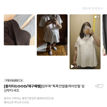
[퀼리티GOOD/재구매템]
임부복*톡톡언발플레어반팔 임
산부티셔츠
힙까지 가려지는 롱한기장감의 플레어라인으로
페미닌한 무드의 티셔츠