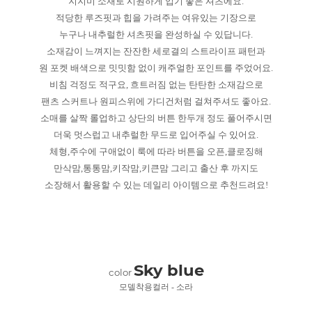
지지미 소재로 시원하게 입기 좋은 셔츠에요.
적당한 루즈핏과 힙을 가려주는 여유있는 기장으로
누구나 내추럴한 셔츠핏을 완성하실 수 있답니다.
소재감이 느껴지는 잔잔한 세로결의 스트라이프 패턴과
원 포켓 배색으로 밋밋함 없이 캐주얼한 포인트를 주었어요.
비침 걱정도 적구요, 흐트러짐 없는 탄탄한 소재감으로
팬츠 스커트나 원피스위에 가디건처럼 걸쳐주셔도 좋아요.
소매를 살짝 롤업하고 상단의 버튼 한두개 정도 풀어주시면
더욱 멋스럽고 내추럴한 무드로 입어주실 수 있어요.
체형,주수에 구애없이 룩에 따라 버튼을 오픈,클로징해
만삭맘,통통맘,키작맘,키큰맘 그리고 출산 후 까지도
소장해서 활용할 수 있는 데일리 아이템으로 추천드려요!
Sky blue
color
모델착용컬러 - 소라