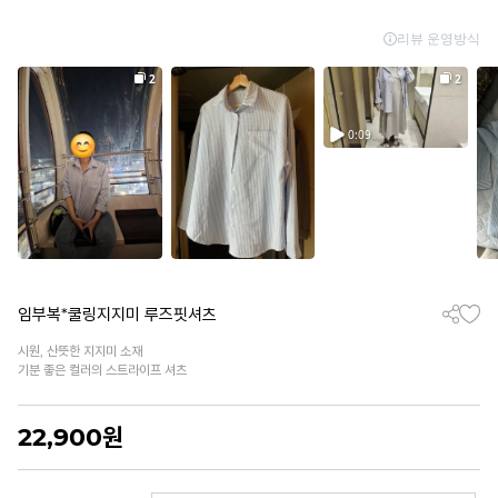
임부복*쿨링지지미 루즈핏셔츠
시원, 산뜻한 지지미 소재
기분 좋은 컬러의 스트라이프 셔츠
22,900
원