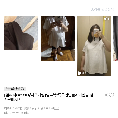
[퀼리티GOOD/재구매템]
임부복*톡톡언발플레어반팔 임
산부티셔츠
힙까지 가려지는 롱한기장감의 플레어라인으로
페미닌한 무드의 티셔츠