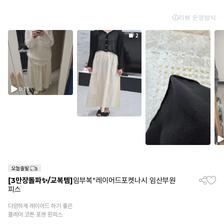
[3만장돌파✨/교복템]
임부복*레이어드포켓나시 임산부원
피스
다양하게 레이어드 하기 좋은
플레어 코튼 포켓 원피스