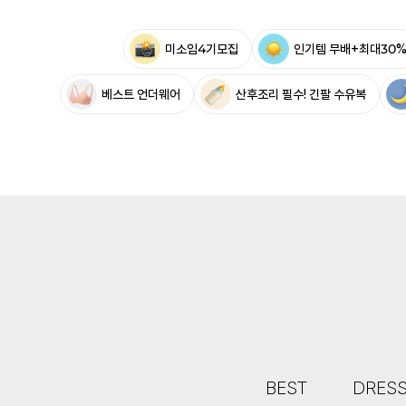
미소임4기모집
인기템 무배+최대30
베스트 언더웨어
산후조리 필수! 긴팔 수유복
BEST
DRES