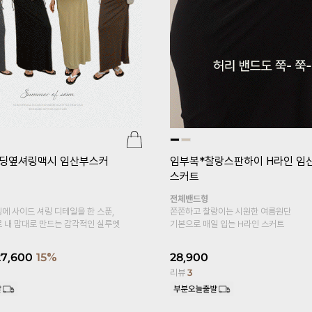
리미엄심리스 임산부레깅스(v
[기획특가 1+1]
임부복*플레어5
산부속바지
복대형
18,800
22%
부들부들 차르르 레이온 소재로
피부에 자극없는 바디감~
15,900
14,900
6%
리뷰
1,425