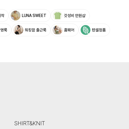
제작
LUNA SWEET
갓성비 만원샵
촬영룩
워킹맘 출근룩
홈웨어
텐셀정품
SHIRT&KNIT