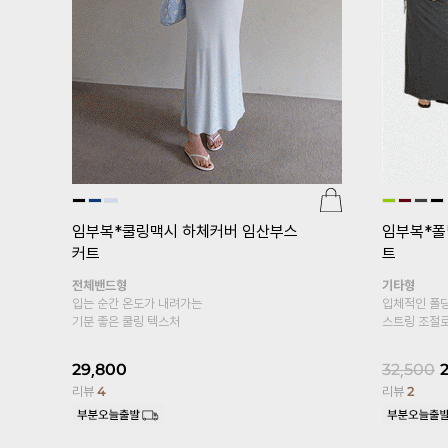
[pJ]프
er.5부)
광택
[기획특가 1+1]
임부복*푸딩스판 10
부 임산부레깅스
24,000
복대형
리뷰
95
엣이
봄, 여름 착용하기 좋은 레이온 소재의
커트
10부 레깅스~
S,M,L사이즈
19,800
17,800
10%
리뷰
13,329