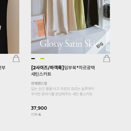
부 임
임부복*심
[기획특가 1+1]
[S-made]임부복*보
귀여움에 편안
들보들면스판 임산부레깅스
복대형
15,900
보들보들 부드러운
리뷰
10
면스판 레깅스예요☆
24,900
19,800
20%
리뷰
2,284