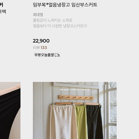
복*
[기획특가 1+1]
임부복*뉴컴포트 임
[퀼리티GO
산부레깅스
톡언발플레
기타형
힙까지 가려지
원피스, 롱티안에 속바지로 입으세요
페미닌한 무드
4부기장 추가!
25,800
2
13,900
리뷰
176
리뷰
6,101