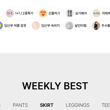
%
1+1 / 2종특가
선물하기
요가웨어
자체
임산부 여름 잠옷
임산부 속바지
살안타템
주수
WEEKLY BEST
S
PANTS
SKIRT
LEGGINGS
TEE