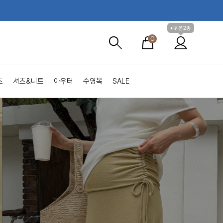
+쿠폰2종
0
츠
셔츠&니트
아우터
수영복
SALE