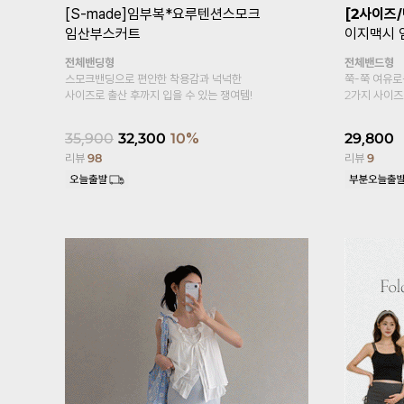
트
[기획특가1+1/여름필수템/2만장돌
[기획특가1
파✨]
임부복*푸딩스판 5부 임산부레
링터치냉장
깅스
두겹복대
시원한 쿨링
복대형
냉장고 소재~
부드러우면서 가볍게 입어보아요~
15,800
17,600
15,800
10%
리뷰
458
리뷰
2,447