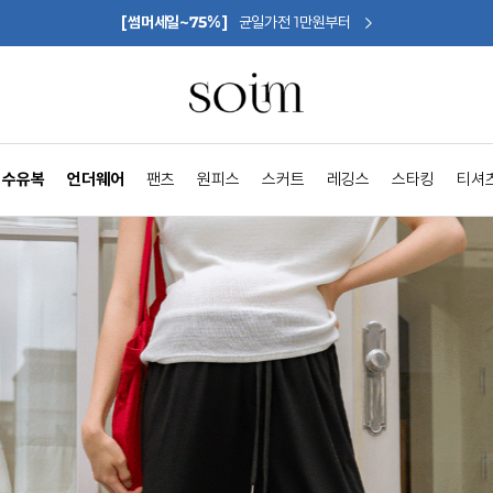
[썸머세일~75%]
균일가전 1만원부터
수유복
언더웨어
팬츠
원피스
스커트
레깅스
스타킹
티셔