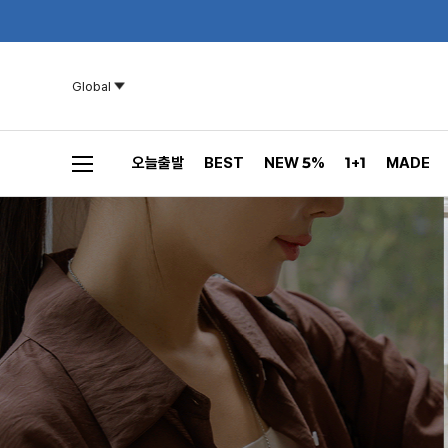
Global
오늘출발
BEST
NEW 5%
1+1
MADE