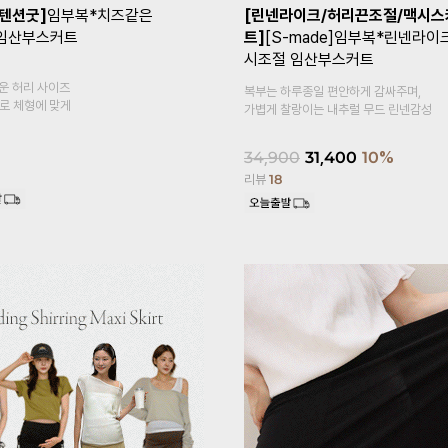
+1]
[Coolity]임부복*쿨
[1만장돌파✨/기획특가 1+1]
임부
고5부 임산부레깅스
말림방지3부 임산부속바지
복대형
감이 느껴지는
속바지 안에 이너 속바지,
홈웨어로 활용도 높은 3부 속바지예요~
18,900
14,900
21%
리뷰
620