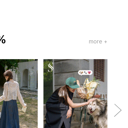
%
more +