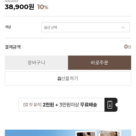
43,200
38,900
원
10
%
색상
0
결제금액
원
장바구니
바로주문
선물하기