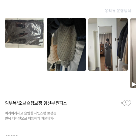
임부복*오브슬림보정 임산부원피스
여리여리하고 슬림한 자연스런 보정핏
반목 디자인으로 따뜻하게 겨울까지-