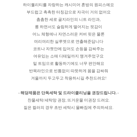
하이퀄리티를 자랑하는 캐시미어 혼방의 원피스예요
부드럽고 촉촉한 터칭감으로 자극이 거의 없어요
촘촘한 세로 골지라인의 니트 라인과,
롱 하면서도 슬림하게 떨어지는 핏감이
어느 체형에나 자연스러운 커버 핏은 물론
여리여리한 실루엣으로 연출해준답니다
코트나 자켓안에 입어도 손등을 감싸주는
여유있는 소매 디테일까지 챙겨주었구요
밑 트임으로 활동하기에도 너무 편안해요
반목라인으로 빈틈없이 따뜻하게 몸을 감싸줘
겨울까지 두고두고 착용하시길 추천드려요!
- 해당제품은 단독세탁 및 드라이클리닝을 권장드립니다. -
찬물세탁/세탁망 권장, 뜨거운물 미권장 드려요.
짙은 컬러의 경우 초반 세탁시 물빠짐에 주의하세요.