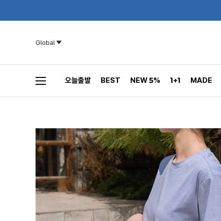
Global
오늘출발
BEST
NEW 5%
1+1
MADE