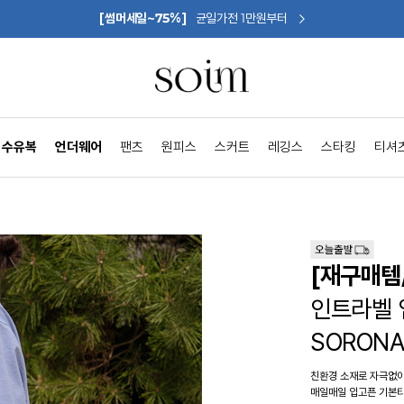
[썸머세일~75%]
균일가전 1만원부터
수유복
언더웨어
팬츠
원피스
스커트
레깅스
스타킹
티셔
[재구매템
인트라벨 
SORON
친환경 소재로 자극없이
매일매일 입고픈 기본티