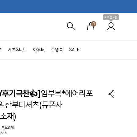
+쿠폰2종
0
츠
셔츠&니트
아우터
수영복
SALE
/후기극찬👍]
임부복*에어리포
임산부티셔츠(듀폰사
A소재)
 부드럽게!
셔츠!