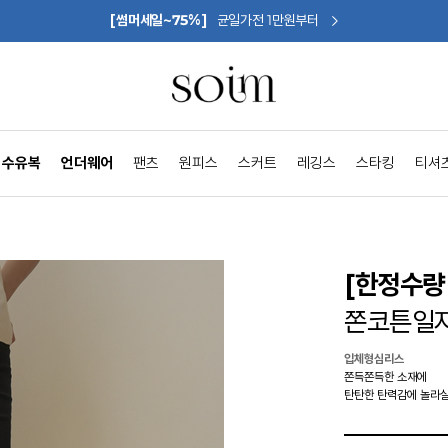
[썸머세일~75%]
균일가전 1만원부터
수유복
언더웨어
팬츠
원피스
스커트
레깅스
스타킹
티셔
[한정수량 
쫀코튼일자
입체형심리스
쫀득쫀득한 소재에
탄탄한 탄력감에 놀라