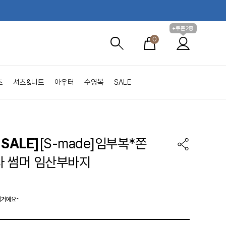
+쿠폰2종
0
츠
셔츠&니트
아우터
수영복
SALE
SALE]
[S-made]임부복*쫀
 썸머 임산부바지
실거예요~