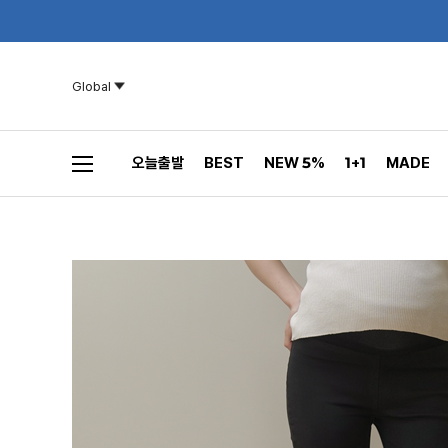
Global
오늘출발
BEST
NEW 5%
1+1
MADE