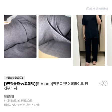
[1만장돌파✨/교복템]
[S-made]임부복*모어롱와이드 임
산부바지
뒷밴딩형
하이웨스트 복대타입으로
배까지 덮어주는 편안한 스타일!