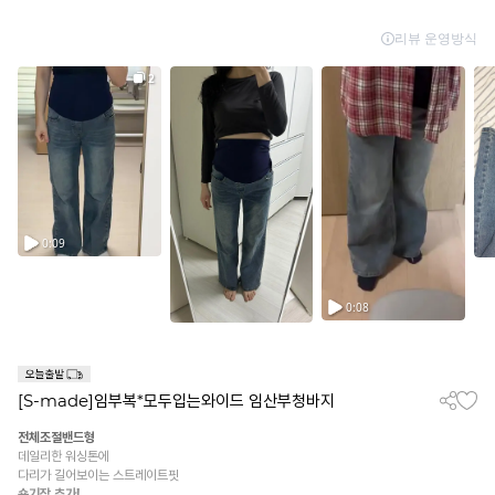
[S-made]임부복*모두입는와이드 임산부청바지
전체조절밴드형
데일리한 워싱톤에
다리가 길어보이는 스트레이트핏
숏기장 추가!