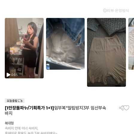
[1만장돌파✨/기획특가 1+1]
임부복*말림방지3부 임산부속
바지
복대형
속바지 안에 이너 속바지,
홈웨어로 활용도 높은 3부 속바지예요~