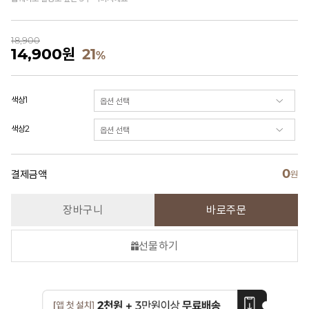
18,900
14,900
원
21
%
색상1
색상2
0
결제금액
원
장바구니
바로주문
선물하기