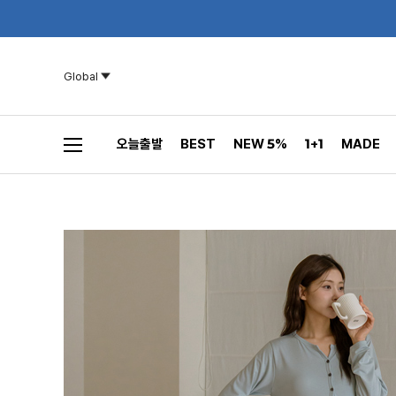
Global
오늘출발
BEST
NEW 5%
1+1
MADE