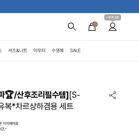
+쿠폰2종
0
츠
셔츠&니트
아우터
수영복
SALE
파🏆/산후조리필수템]
[S-
수유복*차르상하겸용 세트
온 이지웨어로
리즈~