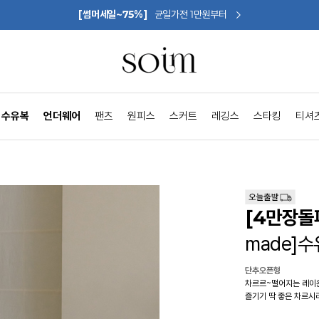
[썸머세일~75%]
균일가전 1만원부터
수유복
언더웨어
팬츠
원피스
스커트
레깅스
스타킹
티셔
[4만장돌
made]
단추오픈형
차르르~떨어지는 레이
즐기기 딱 좋은 차르시