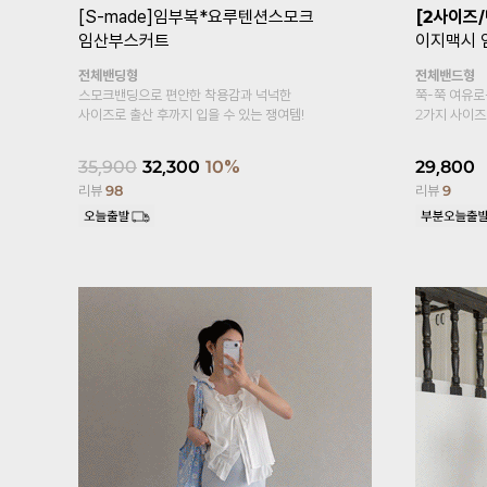
트
[기획특가1+1/여름필수템/2만장돌
[기획특가1
파✨]
임부복*푸딩스판 5부 임산부레
링터치냉장
깅스
두겹복대
시원한 쿨링
복대형
냉장고 소재~
부드러우면서 가볍게 입어보아요~
15,800
17,600
15,800
10%
리뷰
458
리뷰
2,447