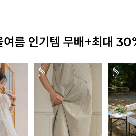
올여름 인기템 무배+최대 30