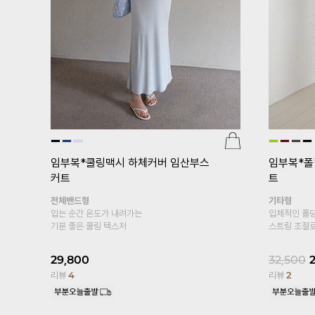
[기획특가 
산부속바
]
[S
[기획특가 1+1]
임부복*푸딩스판 10
임산
부 임산부레깅스
복대형
부들부들 차
복대형
피부에 자극
봄, 여름 착용하기 좋은 레이온 소재의
10부 레깅스~
S,M,L사이즈
15,900
1
19,800
17,800
10%
리뷰
1,425
리뷰
13,329