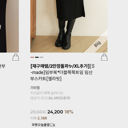
스(v
임부복*심
[기획특가 1+1]
[S-made]임부복*보
귀여움에 편안
들보들면스판 임산부레깅스
복대형
15,900
보들보들 부드러운
리뷰
10
면스판 레깅스예요☆
24,900
19,800
20%
리뷰
2,284