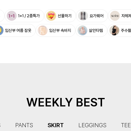
%
1+1 / 2종특가
선물하기
요가웨어
자체
임산부 여름 잠옷
임산부 속바지
살안타템
주수
WEEKLY BEST
S
PANTS
SKIRT
LEGGINGS
TEE