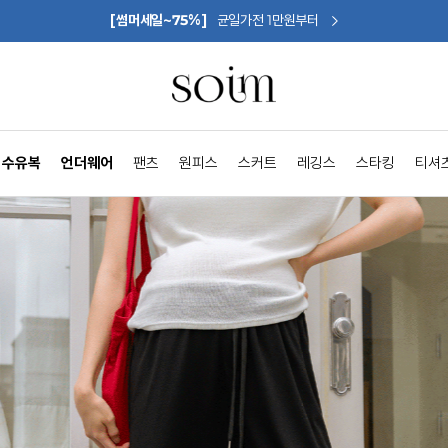
[썸머세일~75%]
균일가전 1만원부터
수유복
언더웨어
팬츠
원피스
스커트
레깅스
스타킹
티셔