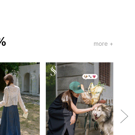
%
more +