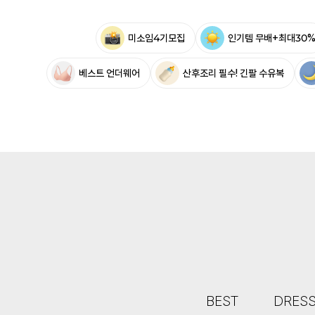
미소임4기모집
인기템 무배+최대30
베스트 언더웨어
산후조리 필수! 긴팔 수유복
BEST
DRES