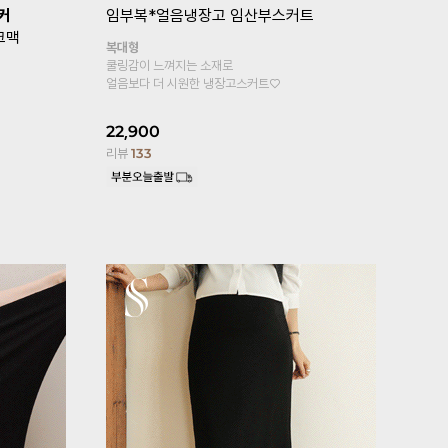
복*
[기획특가 1+1]
임부복*뉴컴포트 임
[퀼리티GO
산부레깅스
톡언발플레
기타형
힙까지 가려지
원피스, 롱티안에 속바지로 입으세요
페미닌한 무드
4부기장 추가!
25,800
2
13,900
리뷰
176
리뷰
6,101