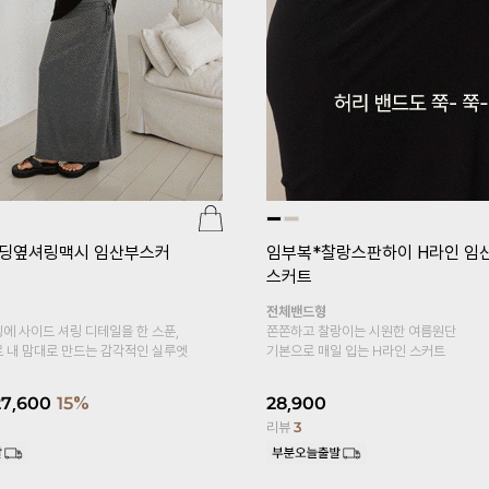
1+1]
임부복*플레어5부 임
[pJ]프리미엄심리스 임산부레깅
지
er.5부)
24,000
18,800
22%
르르 레이온 소재로
없는 바디감~
리뷰
95
4,900
6%