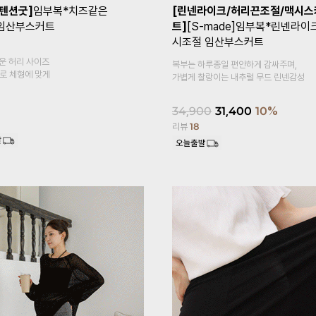
+1]
[Coolity]임부복*쿨
[1만장돌파✨/기획특가 1+1]
임부
고5부 임산부레깅스
말림방지3부 임산부속바지
복대형
감이 느껴지는
속바지 안에 이너 속바지,
홈웨어로 활용도 높은 3부 속바지예요~
18,900
14,900
21%
리뷰
620