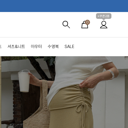
+쿠폰2종
0
츠
셔츠&니트
아우터
수영복
SALE