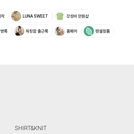
제작
LUNA SWEET
갓성비 만원샵
촬영룩
워킹맘 출근룩
홈웨어
텐셀정품
SHIRT&KNIT