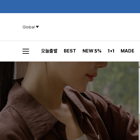
Global
오늘출발
BEST
NEW 5%
1+1
MADE