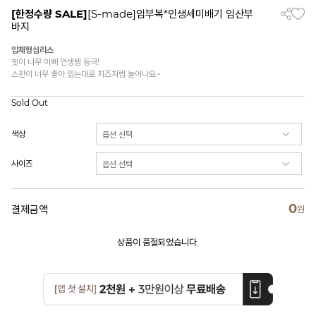
[한정수량 SALE]
[S-made]임부복*인생세미배기 임산부
바지
입체형심리스
핏이 너무 이뻐 인생템 등극!
스판이 너무 좋아 입는대로 치즈처럼 늘어나요~
Sold Out
색상
사이즈
0
결제금액
원
상품이 품절되었습니다.