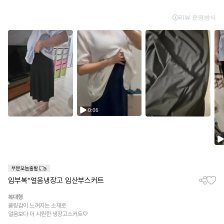
임부복*얼음냉장고 임산부스커트
복대형
쿨링감이 느껴지는 소재로
얼음보다 더 시원한 냉장고스커트♡