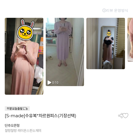
[S-made]수유복*차르원피스(기장선택)
단추오픈형
찰랑찰랑 레이온스판소재의