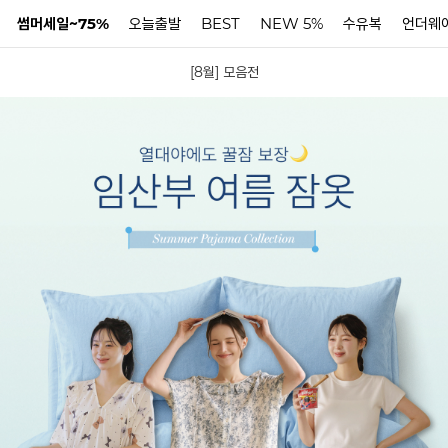
썸머세일~75%
오늘출발
BEST
NEW 5%
수유복
언더웨
[8월] 모음전
N