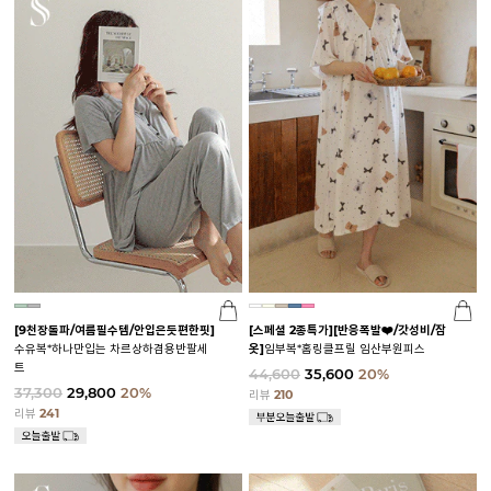
[9천장돌파/여름필수템/안입은듯편한핏]
[스페셜 2종특가]
[반응폭발❤️/갓성비/잠
수유복*하나만입는 차르상하겸용반팔세
옷]
임부복*홈링클프릴 임산부원피스
트
44,600
35,600
20%
37,300
29,800
20%
리뷰
210
리뷰
241