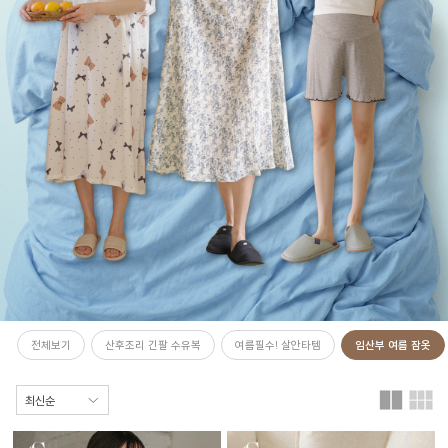
전체보기
산후조리 긴팔 수유복
여름필수! 살안타템
임산부 여름 잠옷