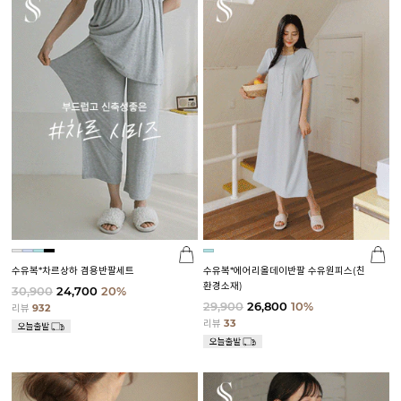
수유복*차르상하 겸용반팔세트
수유복*에어리올데이반팔 수유원피스(친
환경소재)
30,900
24,700
20%
29,900
26,800
10%
리뷰
932
리뷰
33