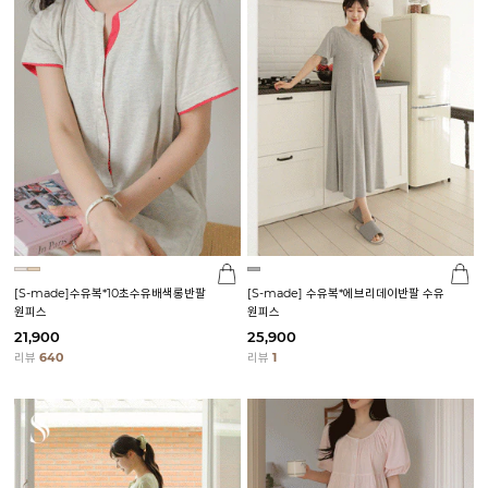
[S-made]수유복*10초수유배색롱반팔
[S-made] 수유복*에브리데이반팔 수유
원피스
원피스
21,900
25,900
리뷰
640
리뷰
1