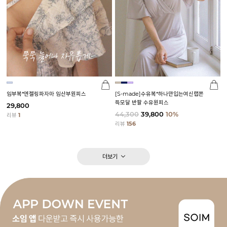
임부복*엔젤링파자마 임산부원피스
[S-made]수유복*하나만입는여신랩쫀
득모달 반팔 수유원피스
29,800
44,300
39,800
10%
리뷰
1
리뷰
156
더보기