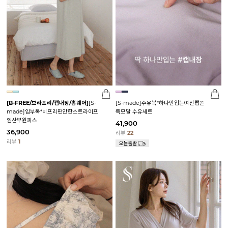
[B-FREE/브라프리/캡내장/홈웨어]
[S-
[S-made]수유복*하나만입는여신랩쫀
made]임부복*비프리편안한스트라이프
득모달 수유세트
임산부원피스
41,900
36,900
리뷰
22
리뷰
1