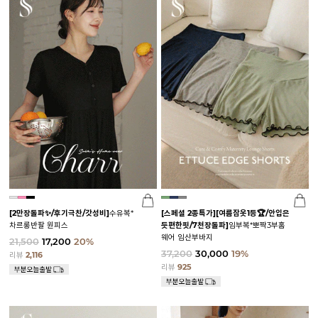
[2만장돌파✨/후기극찬/갓성비]
수유복*
[스페셜 2종특가]
[여름잠옷1등🏆/안입은
차르롱반팔 원피스
듯편한핏/7천장돌파]
임부복*뽀짝3부홈
웨어 임산부바지
21,500
17,200
20%
37,200
30,000
19%
리뷰
2,116
리뷰
925