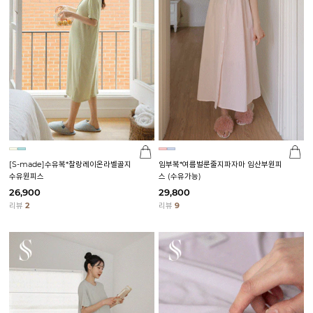
[S-made]수유복*찰랑레이온라벨골지
임부복*여름벌룬줄지파자마 임산부원피
수유원피스
스 (수유가능)
26,900
29,800
리뷰
2
리뷰
9