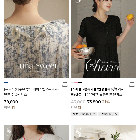
[루나스윗]수유복*그레이스면요루파자마
[스페셜 2종특가]
[2만장돌파✨/후기극
반팔 수유원피스
찬/갓성비]
수유복*차르롱반팔 원피스
39,800
43,000
33,800
21%
리뷰
81
리뷰
13