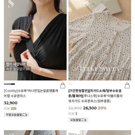
[Coolity]수유복*하나만입는얼음땡플레
[기간한정할인]
[자가드소재/임부수유겸
어랩 수유원피스
용/홈웨어]
[루나스윗]수유복*러블리플라
워자가드 수유원피스(임부겸용)
32,900
32,900
26,300
20%
리뷰
225
리뷰
3