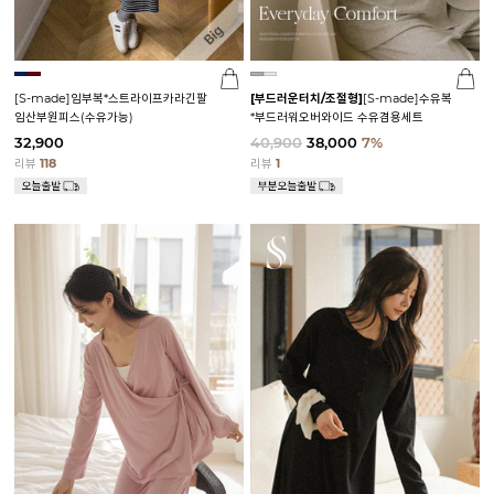
[S-made]임부복*스트라이프카라긴팔
[부드러운터치/조절형]
[S-made]수유복
임산부원피스(수유가능)
*부드러워오버와이드 수유겸용세트
32,900
40,900
38,000
7%
리뷰
118
리뷰
1