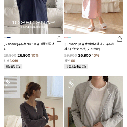
[S-made]수유복*10초수유 심플맨투맨
[S-made]수유복*에어리올데이 수유원
티
피스(친환경소재)[이스크라]
29,800
26,800
10%
29,900
26,800
10%
리뷰
1,069
리뷰
66