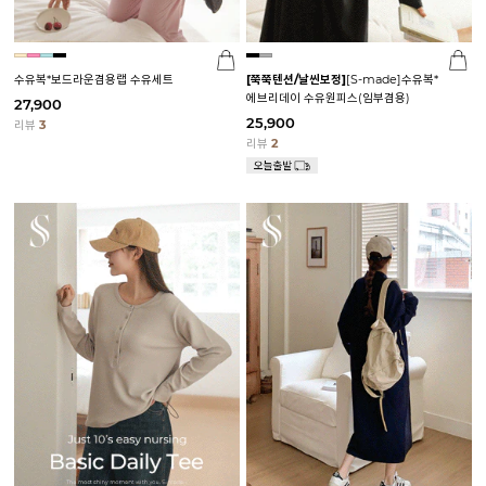
수유복*보드라운겸용랩 수유세트
[쭉쭉텐션/날씬보정]
[S-made]수유복*
에브리데이 수유원피스(임부겸용)
27,900
25,900
리뷰
3
리뷰
2