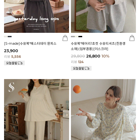
[S-made]수유복*예스터데이 원피스
수유복*에어리1초컷 수유티셔츠(친환경
소재)(임부겸용)[이스크라]
23,900
29,800
26,800
10%
리뷰
5,556
리뷰
124