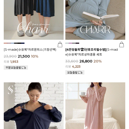
[S-made]수유복*차르원피스(기장선택)
[4만장돌파🏆/산후조리필수템]
[S-mad
e]수유복*차르상하겸용 세트
23,900
21,500
10%
33,600
26,800
20%
리뷰
1,953
리뷰
4,223