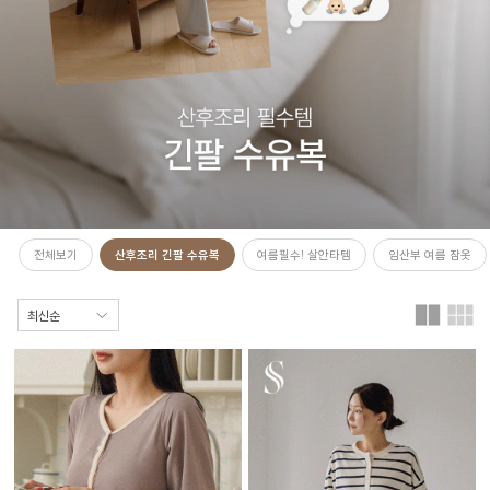
전체보기
산후조리 긴팔 수유복
여름필수! 살안타템
임산부 여름 잠옷