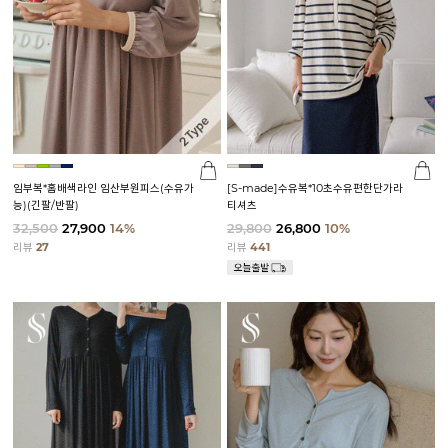
임부복*홈배색라인 임산부원피스(수유가
[S-made]수유복*10초수유편한단가라
능)(긴팔/반팔)
티셔츠
32,500
27,900
14%
29,800
26,800
10%
리뷰
27
리뷰
441