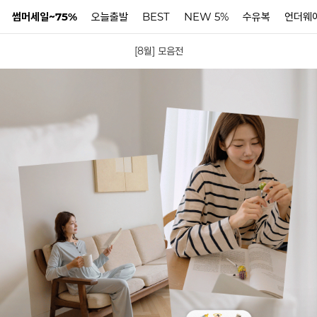
썸머세일~75%
오늘출발
BEST
NEW 5%
수유복
언더웨
[8월] 모음전
N