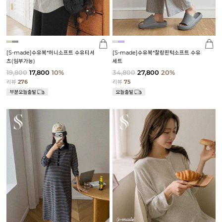
[S-made]수유복*허니소프트 수유티셔
[S-made]수유복*찰랑핀턱소프트 수유
츠(임부가능)
세트
19,800
17,800
10%
34,800
27,800
20%
리뷰
276
리뷰
75