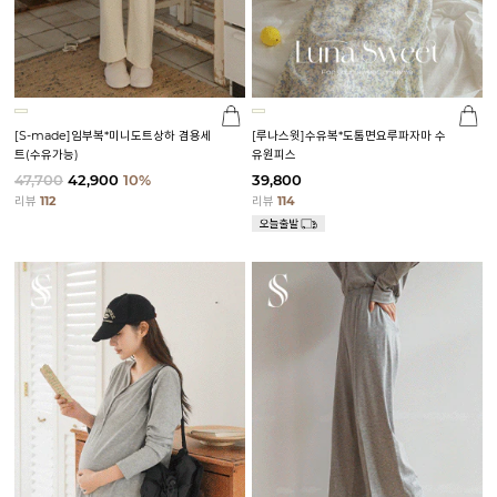
[S-made]임부복*미니도트상하 겸용세
[루나스윗]수유복*도톰면요루파자마 수
트(수유가능)
유원피스
47,700
42,900
10%
39,800
리뷰
112
리뷰
114