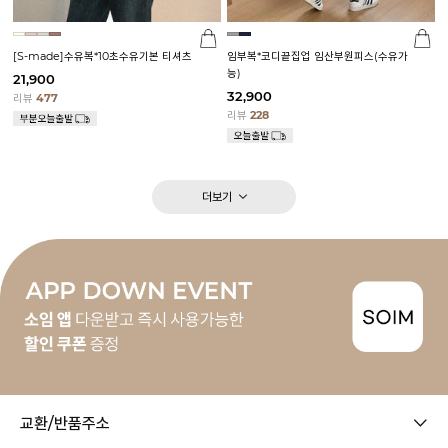
[S-made]수유복*10초수유기본 티셔츠
임부복*코디끝집업 임산부원피스(수유가
능)
21,900
32,900
리뷰
477
리뷰
228
더보기
교환/반품주소