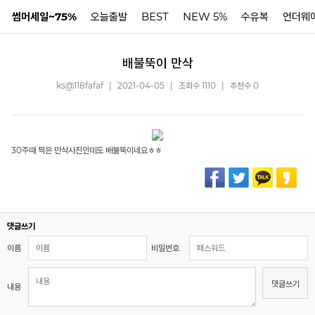
썸머세일~75%
오늘출발
BEST
NEW 5%
수유복
언더웨
배불뚝이 만삭
N
ks@118fafaf
|
2021-04-05
|
조회수 1110
|
추천수 0
30주때 찍은 만삭사진인데도 배불뚝이네요ㅎㅎ
댓글쓰기
이름
비밀번호
댓글쓰기
내용