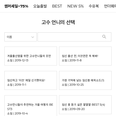
썸머세일~75%
오늘출발
BEST
NEW 5%
수유복
언더웨
고수 언니의 선택
N
겨울출산맘을 위한 고수언니들의 조언
임신·출산 전, 이것만은 꼭 해봐!
소임 | 2019-12-13
소임 | 2019-11-8
임신하고 '이것' 제일 신기했어요!
가장 기억에 남는 임신중 에피소드(1)
소임 | 2019-11-1
소임 | 2019-10-25
고수언니들이 추천하는 가을 여행지 BE
임신 중 듣기 싫은 말말말 BEST 5(4)
ST3
소임 | 2019-09-20
소임 | 2019-10-4