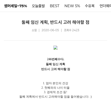
썸머세일~75%
오늘출발
BEST
NEW 5%
수유복
언더웨
둘째 임신 계획, 반드시 고려 해야할 점
N
소임
|
2020-06-05
|
조회수 2423
246번째수다.
둘째 임신 계획
반드시 고려 해야할 점
1. 엄마 본인의 건강
2. 첫째와의 나이 터울
3. 경제적 조건 등!
둘째 계획에서 반드시 고려해야할 점을 들어봤습니다. :)