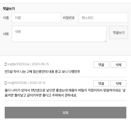
댓글쓰기
이름
비밀번호
댓글쓰기
내용
ka@e9523cba | 2020-06-15
댓글
삭제
만3살 차이 나는 2째 임신중인데 내용 듣고 보니 다행인듯
nh@5f47206 | 2020-12-15
댓글
삭제
둘다 나이가 있어서 연년생으로 낳으면 좋겠는데 제몸이 버틸지 걱정이라서 망설여지네요. 낳
을거면 빨리낳고 같이키우면 좋다고 주위에서 권하네요.
목록